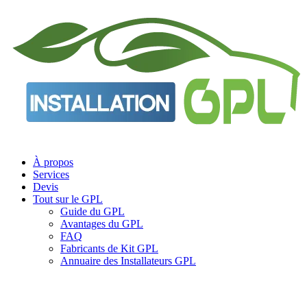
Aller
au
contenu
À propos
Services
Devis
Tout sur le GPL
Guide du GPL
Avantages du GPL
FAQ
Fabricants de Kit GPL
Annuaire des Installateurs GPL