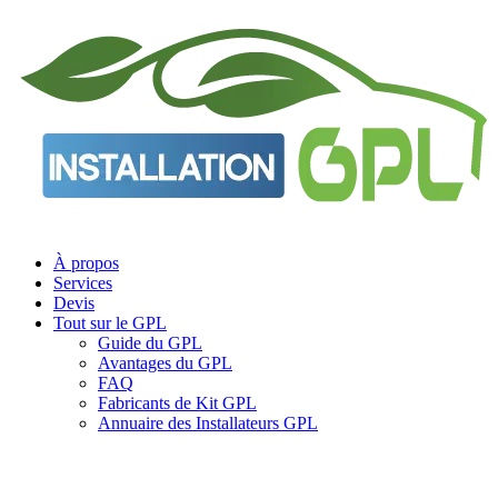
Aller
au
contenu
À propos
Services
Devis
Tout sur le GPL
Guide du GPL
Avantages du GPL
FAQ
Fabricants de Kit GPL
Annuaire des Installateurs GPL