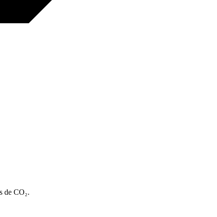
ns de CO₂.